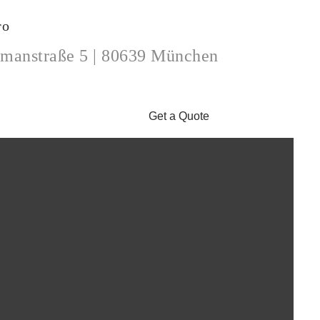
ro
manstraße 5 | 80639 München
Get a Quote